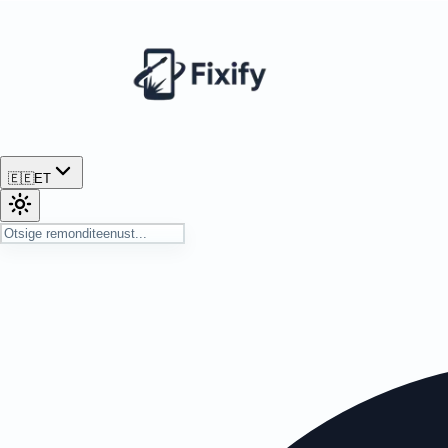
🇪🇪
ET