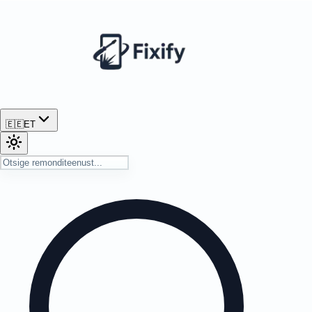
🇪🇪
ET