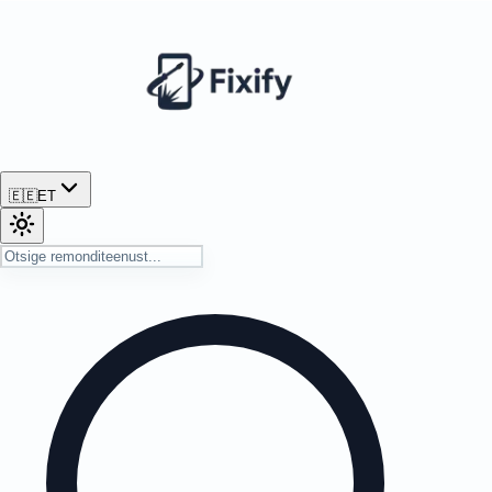
🇪🇪
ET