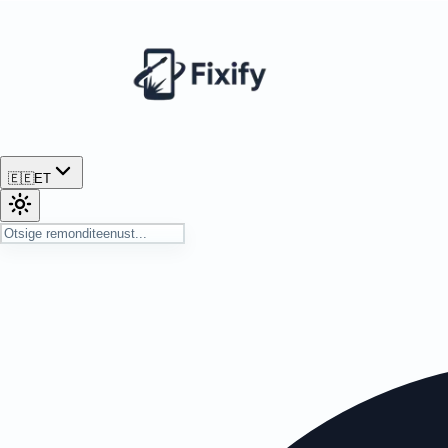
🇪🇪
ET