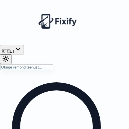
🇪🇪
ET