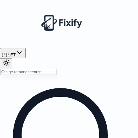
🇪🇪
ET