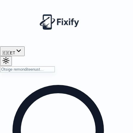
🇪🇪
ET