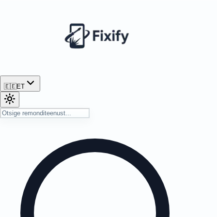
🇪🇪
ET