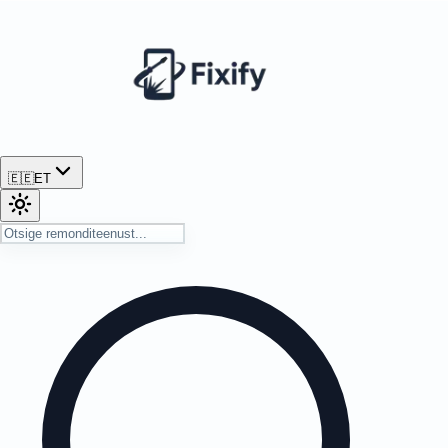
🇪🇪
ET