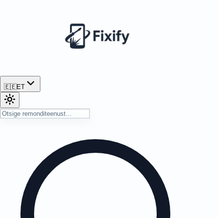
🇪🇪
ET