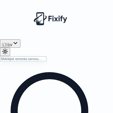
🇱🇻
LV