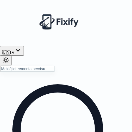
🇱🇻
LV