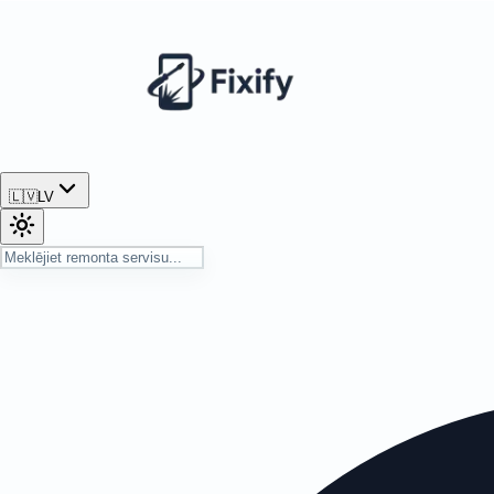
🇱🇻
LV