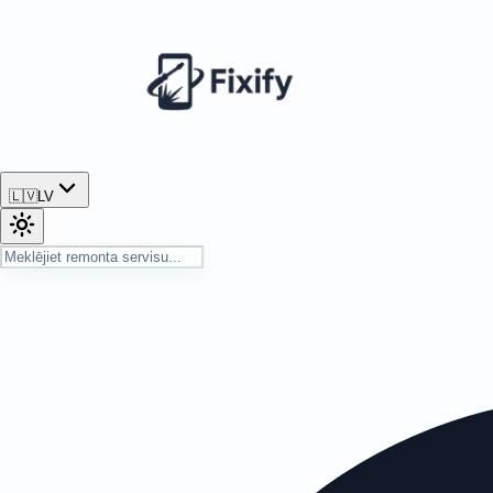
🇱🇻
LV