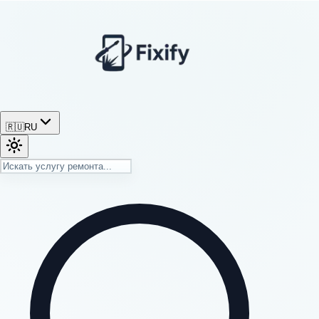
🇷🇺
RU