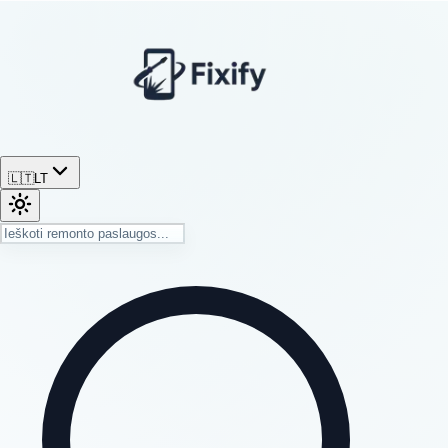
🇱🇹
LT