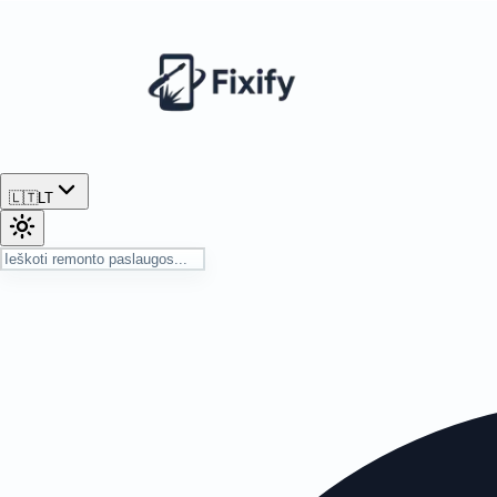
🇱🇹
LT