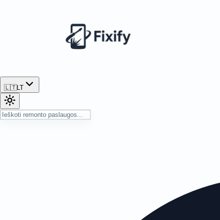
🇱🇹
LT