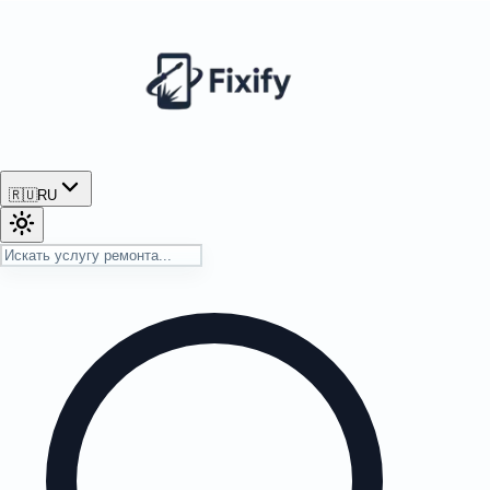
🇷🇺
RU