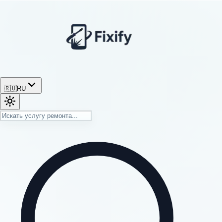
🇷🇺
RU