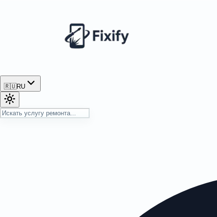
🇷🇺
RU