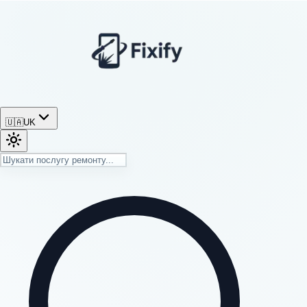
🇺🇦
UK