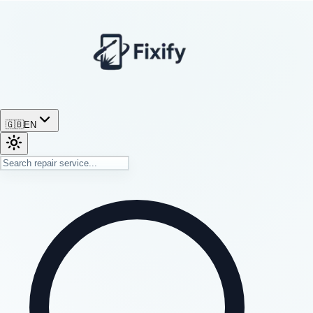
🇬🇧
EN