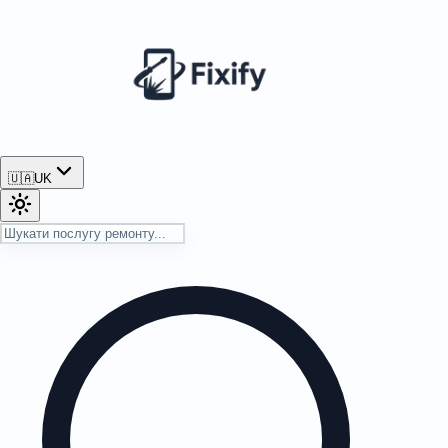
🇺🇦
UK