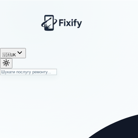
🇺🇦
UK