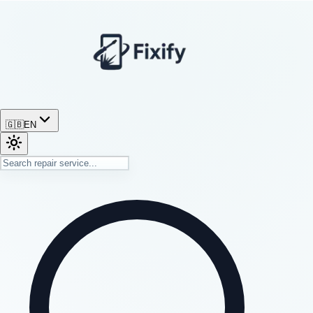
🇬🇧
EN