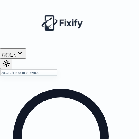
🇬🇧
EN