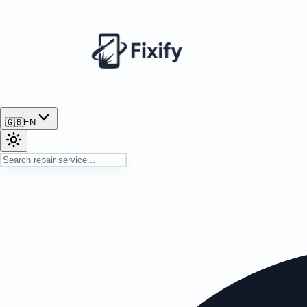
🇬🇧
EN