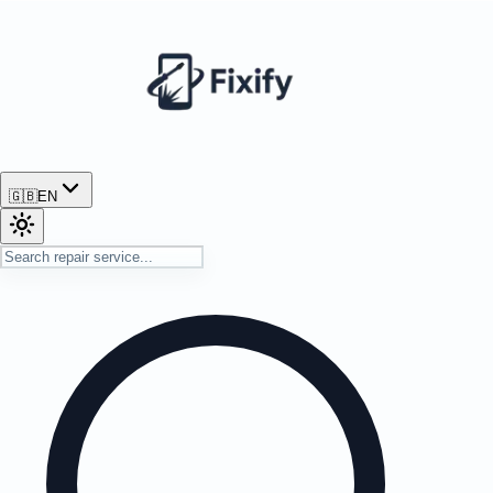
🇬🇧
EN